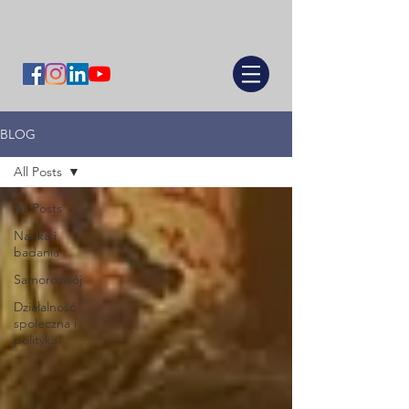
BLOG
All Posts
All Posts
Nauka i
badania
Samorozwój
Działalność
społeczna i
polityka